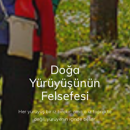
Doğa
Yürüyüşünün
Felsefesi
Her yürüyüş bir iz bırakır; ama o iz toprakta
değil, yürüyenin içinde belirir.