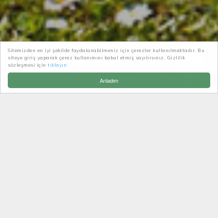
Sitemizden en iyi şekilde faydalanabilmeniz için çerezler kullanılmaktadır. Bu
siteye giriş yaparak çerez kullanımını kabul etmiş sayılırsınız. Gizlilik
Patikatrek
Faydalı Bilgiler
sözleşmesi için
tıklayın
Doğa Yürüyüşünün Felsefesi
Anladım
DOĞA YÜRÜYÜŞÜNÜN
FELSEFESI
Yürümek, yalnızca bir yerden bir yere gitme biçimi
değil, varoluşun ta kendisidir. Adımlar, toprağa
değen ayaklardan çok daha fazlasını taşır ve her