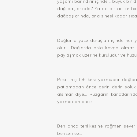
yaşamı barındırır içinde... büyük bir 
dağ başlarında? Ya da bir arı ile b
dağbaşlarında, ana sinesi kadar sıcakt
Dağlar o yüce duruşları içinde her y
olur… Dağlarda asla kavga olmaz…
paylaşmak üzerine kuruludur ve huzur
Peki
hiç tehlikesi yokmudur dağları
patlamadan önce derin derin soluk
alsınlar diye… Rüzgarın kanatlarınd
yakmadan önce…
Ben onca tehlikesine rağmen severi
benzemez…