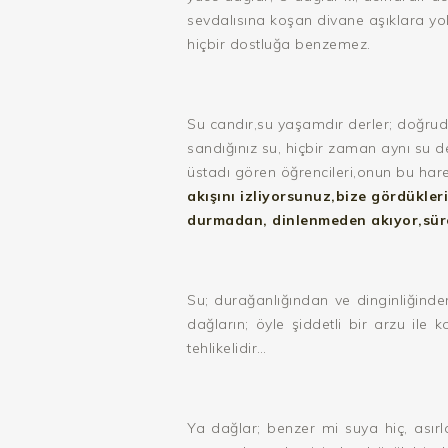
sevdalısına koşan divane aşıklara yo
hiçbir dostluğa benzemez.
Su candır,su yaşamdır derler; doğrud
sandığınız su, hiçbir zaman aynı su d
üstadı gören öğrencileri,onun bu har
akışını izliyorsunuz,bize gördükleri
durmadan, dinlenmeden akıyor,sürek
Su; durağanlığından ve dinginliğinden
dağların; öyle şiddetli bir arzu ile
tehlikelidir…
Ya dağlar; benzer mi suya hiç, asırla