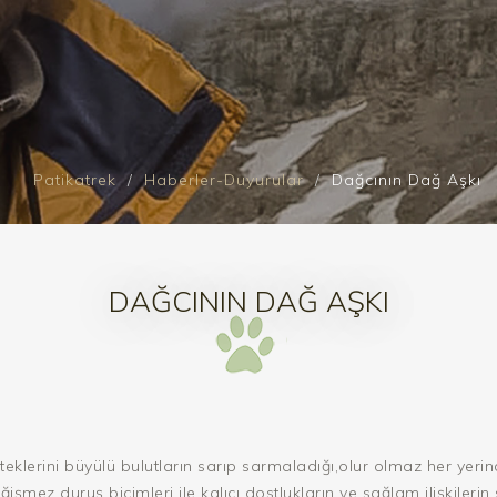
Patikatrek
Haberler-Duyurular
Dağcının Dağ Aşkı
DAĞCININ DAĞ AŞKI
teklerini büyülü bulutların sarıp sarmaladığı,olur olmaz her yerind
eğişmez duruş biçimleri ile kalıcı dostlukların ve sağlam ilişkile