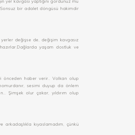
çeğin yer kavgası yaptığını gördünüz mü
 Sonsuz bir adalet döngüsü hakimdir
n yerler değişse de, değişim kavgasız
azırlar.Dağlarda yaşam dostluk ve
yi önceden haber verir.. Volkan olup
 homurdanır, sesimi duyup da önlem
in… Şimşek olur çakar, yıldırım olup
ve arkadaşlıkla kıyaslamadım, çünkü