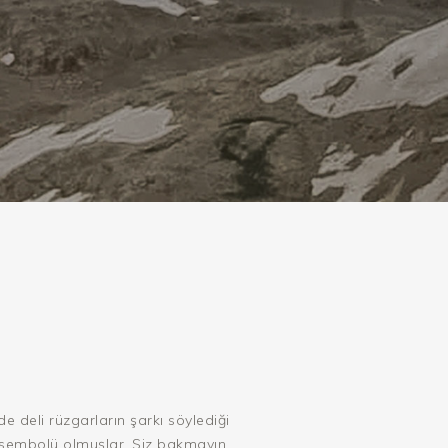
e deli rüzgarların şarkı söylediği
rin sembolü olmuşlar. Siz bakmayın