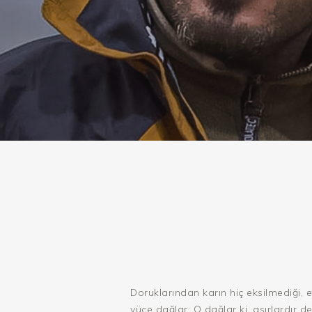
Doruklarından karın hiç eksilmediği, e
yüce dağlar; O dağlar ki, asırlardır d