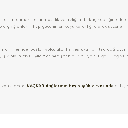
a tırmanmak, onların asırlık yalnızlığını
birkaç saatliğine de 
,yola çıkış anlarını hep gecenin en koyu karanlığı olarak secerler…
 dilimlerinde başlar yolculuk… herkes uyur bir tek dağ uyumaz
, ışık olsun diye… yıldızlar hep şahit olur bu yolculuğa… Dağ ve 
…
sezonu içinde
KAÇKAR dağlarının beş büyük zirvesinde
buluşm