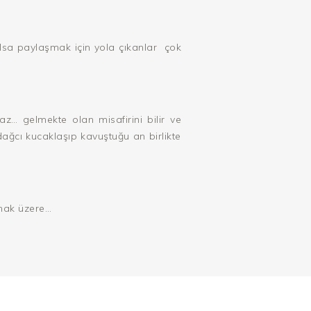
olsa paylaşmak için yola çıkanlar
çok
… gelmekte olan misafirini bilir ve
dağcı kucaklaşıp kavuştuğu an birlikte
ak üzere…