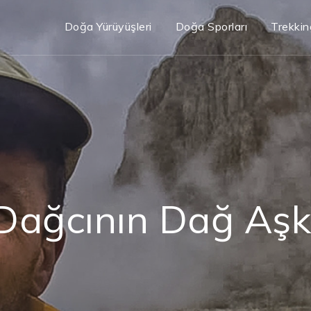
Doğa Yürüyüşleri
Doğa Sporları
Trekkin
Dağcının Dağ Aşk