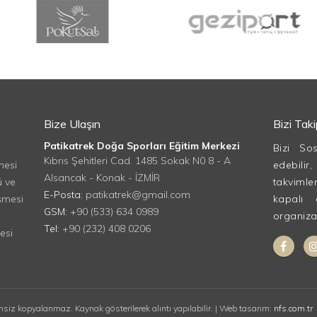
Bize Ulaşın
Bizi Tak
Patikatrek Doğa Sporları Eğitim Merkezi
Bizi So
Kıbrıs Şehitleri Cad. 1485 Sokak N0 8 - A
mesi
edebilir
Alsancak - Konak - İZMİR
ü ve
takvimle
E-Posta:
patikatrek@gmail.com
şmesi
kapalı 
GSM:
+90 (533) 634 0989
organizasy
Tel:
+90 (232) 408 0206
esi
insiz kopyalanmaz. Kaynak gösterilerek alıntı yapılabilir. | Web tasarım:
nfs.com.tr