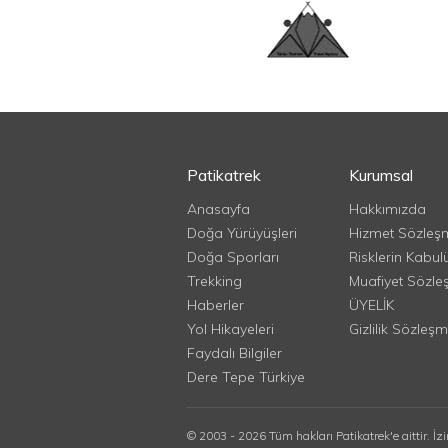
Patikatrek
Kurumsal
Anasayfa
Hakkımızda
Doğa Yürüyüşleri
Hizmet Sözleş
Doğa Sporları
Risklerin Kabul
Trekking
Muafiyet Sözle
Haberler
ÜYELİK
Yol Hikayeleri
Gizlilik Sözleşm
Faydalı Bilgiler
Dere Tepe Türkiye
© 2003 - 2026 Tüm hakları Patikatrek'e aittir. İz