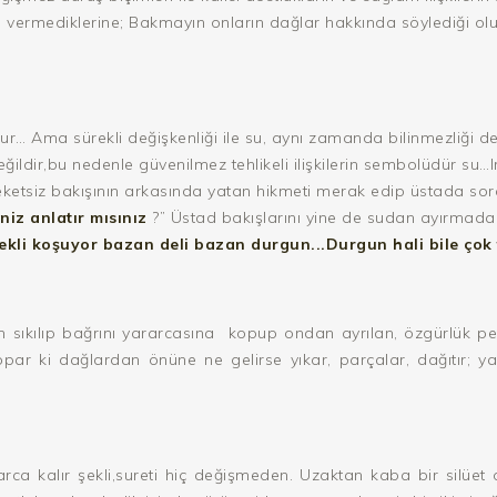
l vermediklerine; Bakmayın onların dağlar hakkında söylediği olu
ur… Ama sürekli değişkenliği ile su, aynı zamanda bilinmezliği
eğildir,bu nedenle güvenilmez tehlikeli ilişkilerin sembolüdür su
eketsiz bakışının arkasında yatan hikmeti merak edip üstada sor
niz anlatır mısınız
?” Üstad bakışlarını yine de sudan ayırmadan
li koşuyor bazan deli bazan durgun...Durgun hali bile çok t
 sıkılıp bağrını yararcasına
kopup ondan ayrılan, özgürlük pe
 kopar ki dağlardan önüne ne gelirse yıkar, parçalar, dağıtır
rca kalır şekli,sureti hiç değişmeden. Uzaktan kaba bir silüet 