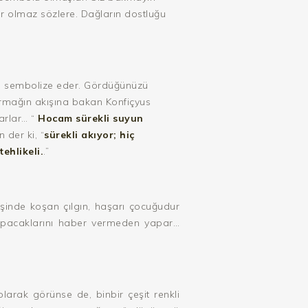
r olmaz sözlere. Dağların dostluğu
 de sembolize eder. Gördüğünüzü
…Irmağın akışına bakan Konfiçyus
arlar… “
Hocam sürekli suyun
 der ki, “
sürekli akıyor; hiç
ehlikeli.
.”
şinde koşan çılgın, haşarı çocuğudur
; yapacaklarını haber vermeden yapar…
olarak görünse de, binbir çeşit renkli