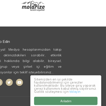
ip Edin
syal Medya hesaplarımızdan takip
, aklınızdakileri sorabilir, etkinlik
ri hakkında bilgi alabilir, bireysel,
grup veya şirket içi eğitim ve
onlar için teklif isteyebilirsiniz...
Sitemizden en iyi şekilde
faydalanabilmeniz için çerezler
kullanılmaktadır. Bu siteye giriş yaparak
çerez kullanımını kabul etmiş sayılırsınız.
Gizlilik sözleşmesi için
tıklayın
Anladım