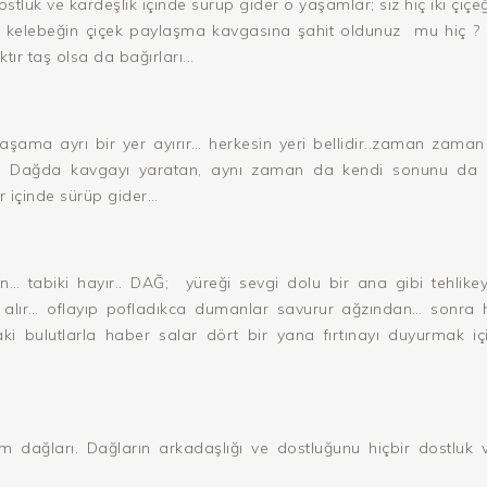
dostluk ve kardeşlik içinde sürüp gider o yaşamlar; siz hiç iki çi
ir kelebeğin çiçek paylaşma kavgasına şahit oldunuz
mu hiç ?
ır taş olsa da bağırları...
aşama ayrı bir yer ayırır… herkesin yeri bellidir..zaman zama
 Dağda kavgayı yaratan, aynı zaman da kendi sonunu da h
 içinde sürüp gider…
n… tabiki hayır.. DAĞ;
yüreği sevgi dolu bir ana gibi tehlike
 alır… oflayıp pofladıkca dumanlar savurur ağzından… sonra
aki bulutlarla haber salar dört bir yana fırtınayı duyurmak iç
m dağları. Dağların arkadaşlığı ve dostluğunu hiçbir dostluk 