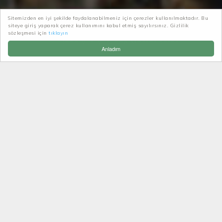
Sitemizden en iyi şekilde faydalanabilmeniz için çerezler kullanılmaktadır. Bu
siteye giriş yaparak çerez kullanımını kabul etmiş sayılırsınız. Gizlilik
Patikatrek
Haberler-Duyurular
sözleşmesi için
tıklayın
Doğa yürüyüşünde Mantar safari
Anladım
DOĞA YÜRÜYÜŞÜNDE
MANTAR SAFARI
Keyifli pazar günlerinde,doğa yürüyüşlerimiz de
keyifli gecmeye devam ediyor. Kurulusumuzun
birinci yılını doldurduğumuz su günlerde geriye