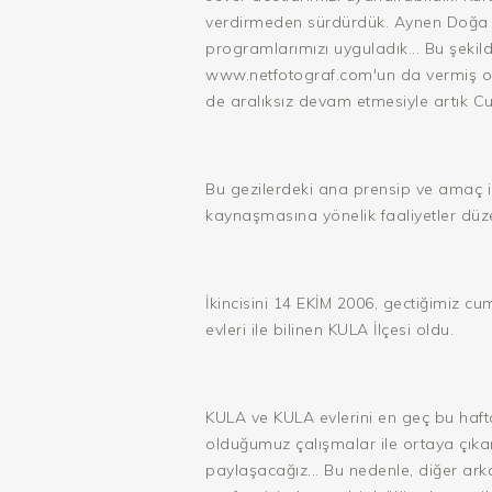
verdirmeden sürdürdük. Aynen Doğa yü
programlarımızı uyguladık... Bu şekilde
www.netfotograf.com'un da vermiş ol
de aralıksız devam etmesiyle artık Cu
Bu gezilerdeki ana prensip ve amaç il
kaynaşmasına yönelik faaliyetler düze
İkincisini 14 EKİM 2006, gectiğimiz c
evleri ile bilinen KULA İlçesi oldu.
KULA ve KULA evlerini en geç bu haf
olduğumuz çalışmalar ile ortaya çıka
paylaşacağız... Bu nedenle, diğer ark