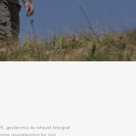
ndı
Rİ
gezilerimiz ile nihayet fotograf
irme gayretlerimizi hiç ara