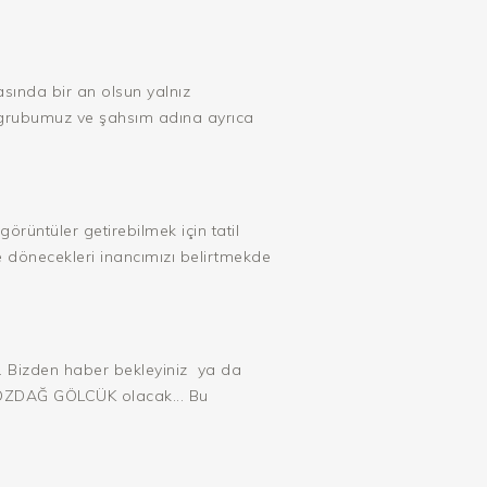
asında bir an olsun yalnız
,grubumuz ve şahsım adına ayrıca
üntüler getirebilmek için tatil
e dönecekleri inancımızı belirtmekde
.. Bizden haber bekleyiniz
ya da
 BOZDAĞ GÖLCÜK olacak... Bu