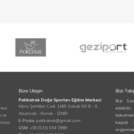
Bize Ulaşın
Bizi Tak
Patikatrek Doğa Sporları Eğitim Merkezi
Bizi So
Kıbrıs Şehitleri Cad. 1485 Sokak N0 8 - A
mesi
edebilir
Alsancak - Konak - İZMİR
ü ve
takvimle
E-Posta:
patikatrek@gmail.com
şmesi
kapalı 
GSM:
+90 (533) 634 0989
organizasy