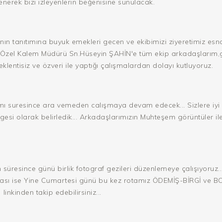
enerek bizi izleyenlerin beğenisine sunulacak.
nın tanıtımına buyuk emekleri gecen ve ekibimizi ziyeretimiz esn
i Özel Kalem Müdürü Sn.Hüseyin ŞAHİN'e tüm ekip arkadaşlarım
eklentisiz ve özveri ile yaptığı çalışmalardan dolayı kutluyoruz.
uresince ara vemeden calışmaya devam edecek... Sizlere iyi gör
gesi olarak belirledik... Arkadaşlarımızın Muhteşem görüntüler il
 süresince günü birlik fotograf gezileri düzenlemeye çalışıyoruz.
onrası ise Yine Cumartesi günü bu kez rotamız ÖDEMİŞ-BİRGİ ve
linkinden takip edebilirsiniz...