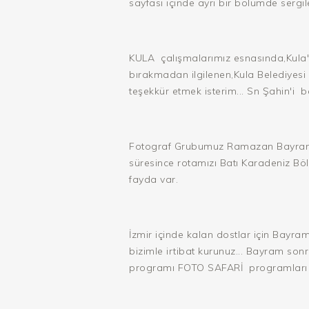
sayfası içinde ayrı bir bölümde sergil
KULA
çalışmalarımız esnasında,Kula'
bırakmadan ilgilenen,Kula Belediyes
teşekkür etmek isterim... Sn Şahin'i
b
Fotograf Grubumuz Ramazan Bayramı s
süresince rotamızı Batı Karadeniz Böl
fayda var.
İzmir içinde kalan dostlar için Bayram
bizimle irtibat kurunuz... Bayram s
programı FOTO SAFARİ
programları