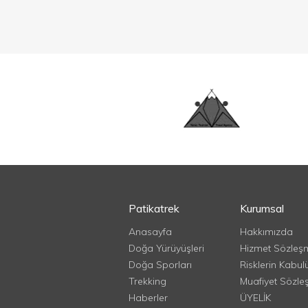
Patikatrek
Kurumsal
Anasayfa
Hakkımızda
Doğa Yürüyüşleri
Hizmet Sözleş
Doğa Sporları
Risklerin Kabul
Trekking
Muafiyet Sözle
Haberler
ÜYELİK