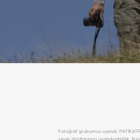
Fotoğraf grubumuz uyandı, PATİKATRE
sever dostlarımızı uyandırabildik. Ku