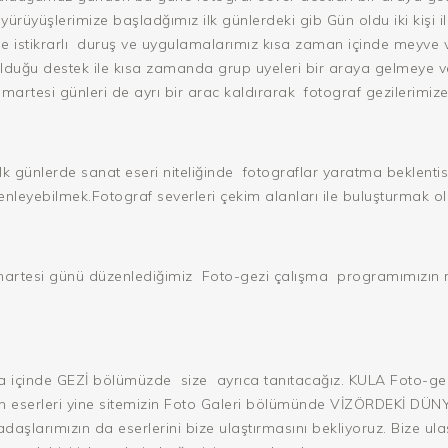
rüyüşlerimize başladğımız ilk günlerdeki gib Gün oldu iki kişi 
 istikrarlı
duruş ve uygulamalarımız kısa zaman içinde meyve v
duğu destek ile kısa zamanda grup uyeleri bir araya gelmeye v
martesi günleri de ayrı bir arac kaldırarak
fotograf gezilerimize
k günlerde sanat eseri niteliğinde
fotograflar yaratma beklenti
nleyebilmek.Fotograf severleri çekim alanları ile buluşturmak ol
umartesi günü düzenlediğimiz
Foto-gezi çalışma
programımızın r
ta içinde GEZİ bölümüzde
size
ayrıca tanıtacağız. KULA Foto-g
n eserleri yine sitemizin Foto Galeri bölümünde VİZÖRDEKİ DÜNYA
adaşlarımızın da eserlerini bize ulaştırmasını bekliyoruz. Bize u