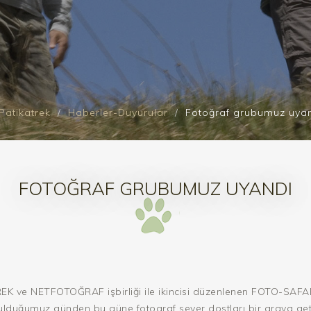
Patikatrek
Haberler-Duyurular
Fotoğraf grubumuz uya
FOTOĞRAF GRUBUMUZ UYANDI
K ve NETFOTOĞRAF işbirliği ile ikincisi düzenlenen FOTO-SAFA
rulduğumuz günden bu güne fotograf sever dostları bir araya get