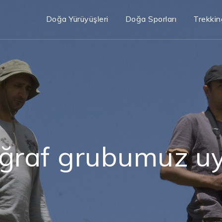
Doğa Yürüyüşleri
Doğa Sporları
Trekkin
ğraf grubumuz u