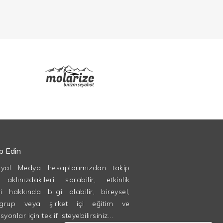
ip Edin
syal Medya hesaplarımızdan takip
, aklınızdakileri sorabilir, etkinlik
ri hakkında bilgi alabilir, bireysel,
grup veya şirket içi eğitim ve
onlar için teklif isteyebilirsiniz...