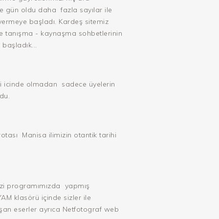
ile gün oldu daha
fazla sayılar ile
ermeye başladı. Kardeş sitemiz
e tanışma - kaynaşma sohbetlerinin
 başladık...
si icinde olmadan
sadece üyelerin
du.
otası
Manisa ilimizin otantik tarihi
ezi programımızda
yapmış
M klasörü içinde sizler ile
laşan eserler ayrıca Netfotograf web