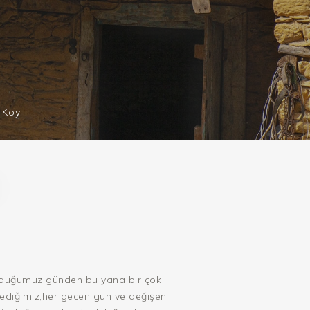
 Köy
urulduğumuz günden bu yana bir çok
rlediğimiz,her gecen gün ve değişen