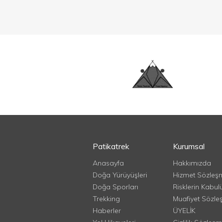
Patikatrek
Kurumsal
Anasayfa
Hakkımızda
Doğa Yürüyüşleri
Hizmet Sözleş
Doğa Sporları
Risklerin Kabul
Trekking
Muafiyet Sözle
Haberler
ÜYELİK