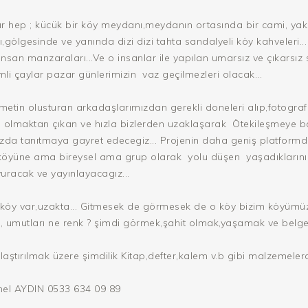
ır hep ; kücük bir köy meydanı,meydanın ortasında bir cami, yak
ı,gölgesinde ve yanında dizi dizi tahta sandalyeli köy kahveleri... 
nsan manzaraları...Ve o insanlar ile yapılan umarsız ve çıkarsız 
 çaylar pazar günlerimizin vaz geçilmezleri olacak...
etin olusturan arkadaşlarımızdan gerekli doneleri alıp,fotograflar
 olmaktan çıkan ve hızla bizlerden uzaklaşarak Ötekileşmeye ba
ızda tanıtmaya gayret edecegiz... Projenin daha geniş platform
öyüne ama bireysel ama grup olarak yolu düşen yaşadıklarını ve
uracak ve yayınlayacagız...
ir köy var,uzakta... Gitmesek de görmesek de o köy bizim köyümüz
ir, umutları ne renk ? şimdi görmek,şahit olmak,yaşamak ve belg
ştırılmak üzere şimdilik Kitap,defter,kalem v.b gibi malzemeler
ynel AYDIN 0533 634 09 89