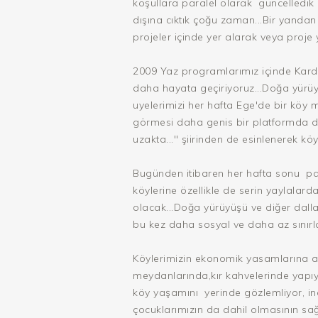
koşullara paralel olarak güncelledik 
dışına cıktık çoğu zaman...Bir yanda
projeler içinde yer alarak veya proje 
2009 Yaz programlarımız içinde Karde
daha hayata geçiriyoruz...Doğa yürüy
uyelerimizi her hafta Ege'de bir köy 
görmesi daha genis bir platformda du
uzakta..." şiirinden de esinlenerek kö
Bugünden itibaren her hafta sonu pa
köylerine özellikle de serin yaylalard
olacak...Doğa yürüyüşü ve diğer dallard
bu kez daha sosyal ve daha az sınırla
Köylerimizin ekonomik yasamlarına az 
meydanlarında,kır kahvelerinde yapıy
köy yaşamını yerinde gözlemliyor, ince
çocuklarımızın da dahil olmasının sağ