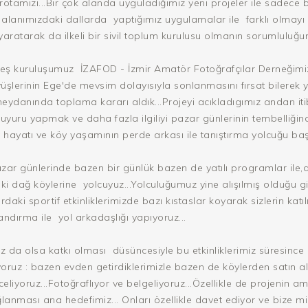
rotamızı...Bir çok alanda uyguladığımız yeni projeler ile sadece 
n alanımızdaki dallarda yaptığımız uygulamalar ile farklı olmayı
yaratarak da ilkeli bir sivil toplum kurulusu olmanın sorumluluğun
ş kuruluşumuz İZAFOD - İzmir Amatör Fotoğrafçılar Derneğimiz i
üşlerinin Ege'de mevsim dolayısıyla sonlanmasını fırsat bilere
meydanında toplama kararı aldık...Projeyi acıkladıgımız andan it
yuru yapmak ve daha fazla ilgiliyi pazar günlerinin tembelliğind
y hayatı ve köy yaşamının perde arkası ile tanıştırma yolcuğu başla
zar günlerinde bazen bir günlük bazen de yatılı programlar il
aki dağ köylerine yolcuyuz...Yolculuğumuz yine alışılmış olduğu gi
aki sportif etkinliklerimizde bazı kıstaslar koyarak sizlerin katılım
ndırma ile yol arkadaşlığı yapıyoruz...
da olsa katkı olması düsüncesiyle bu etkinliklerimiz süresince k
oruz : bazen evden getirdiklerimizle bazen de köylerden satın 
liyoruz...Fotoğraflıyor ve belgeliyoruz...Özellikle de projenin a
lanması ana hedefimiz... Onları özellikle davet ediyor ve bize mi