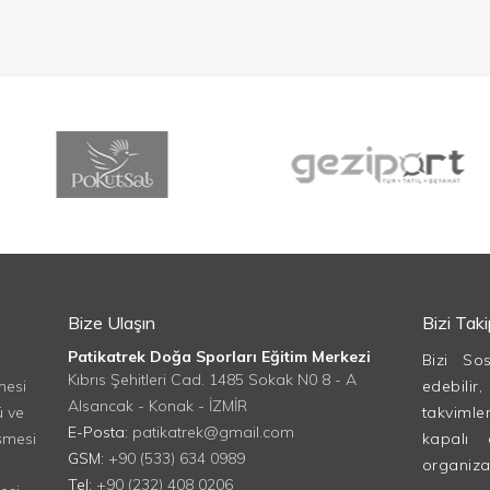
Bize Ulaşın
Bizi Tak
Patikatrek Doğa Sporları Eğitim Merkezi
Bizi So
Kıbrıs Şehitleri Cad. 1485 Sokak N0 8 - A
mesi
edebilir
Alsancak - Konak - İZMİR
ü ve
takvimle
E-Posta:
patikatrek@gmail.com
şmesi
kapalı 
GSM:
+90 (533) 634 0989
organizasy
Tel:
+90 (232) 408 0206