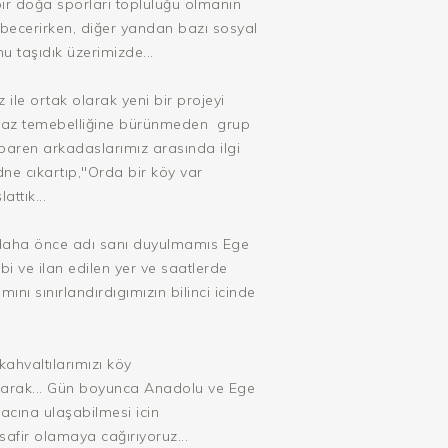
bir doğa sporları topluluğu olmanın
 becerirken, diğer yandan bazı sosyal
u taşıdık üzerimizde...
le ortak olarak yeni bir projeyi
k yaz temebelliğine bürünmeden grup
ibaren arkadaslarımız arasında ilgi
ne cıkartıp,"Orda bir köy var
ttık...
e,daha önce adı sanı duyulmamıs Ege
bi ve ilan edilen yer ve saatlerde
ını sınırlandırdıgımızın bilinci icinde
ahvaltılarımızı köy
alarak... Gün boyunca Anadolu ve Ege
macına ulaşabilmesi icin
safir olamaya cağırıyoruz...