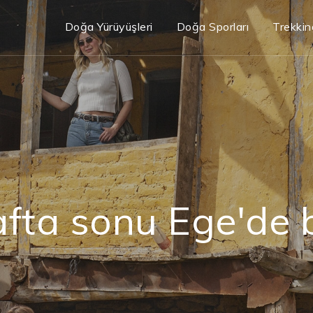
Doğa Yürüyüşleri
Doğa Sporları
Trekkin
fta sonu Ege'de 