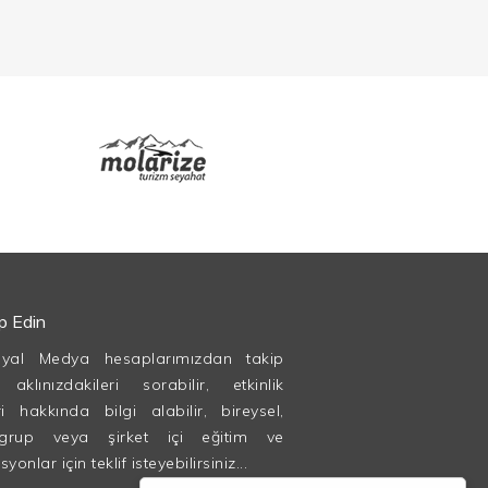
ip Edin
syal Medya hesaplarımızdan takip
, aklınızdakileri sorabilir, etkinlik
ri hakkında bilgi alabilir, bireysel,
grup veya şirket içi eğitim ve
onlar için teklif isteyebilirsiniz...