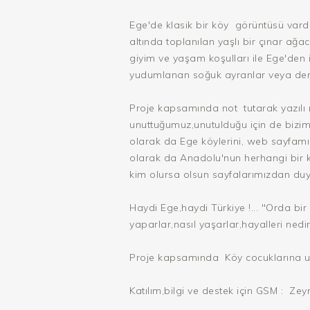
Ege'de klasik bir köy görüntüsü vard
altında toplanılan yaşlı bir çınar ağac
giyim ve yaşam koşulları ile Ege'den i
yudumlanan soğuk ayranlar veya demli
Proje kapsamında not tutarak yazılı m
unuttuğumuz,unutulduğu için de bizim
olarak da Ege köylerini, web sayfam
olarak da Anadolu'nun herhangi bir k
kim olursa olsun sayfalarımızdan duy
Haydi Ege,haydi Türkiye !... "Orda b
yaparlar,nasıl yaşarlar,hayalleri ned
Proje kapsamında Köy cocuklarına ula
Katılım,bilgi ve destek için GSM : Ze