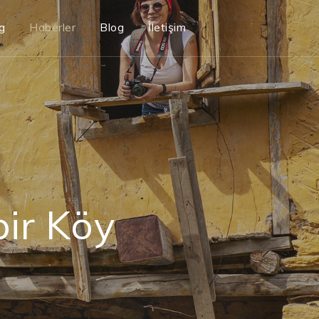
g
Haberler
Blog
İletişim
bir Köy