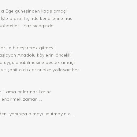
ıcı Ege güneşinden kaçış amaçlı
İşte o profil içinde kendilerine has
sohbetler... Yaz sıcagında
 ile birleştirerek gitmeyi
şlayan Anadolu köylerini,öncelikli
da uygulanabilmesine destek amaçlı
 şahit olduklarını bize yollayan her
 " ama onlar nasıllar,ne
elendirmek zamanı...
den yanınıza almayı unutmayınız ...