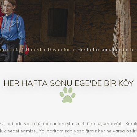
tikatrek
Haberler-Duyurular
Her hafta sonu Ege'de bir
HER HAFTA SONU EGE'DE BIR KÖY
zi adında yazıldığı gibi anlamıyla sınırlı bir oluşum değil... K
üdük hedeflerimize...Yol haritamızda yazdığımız her ne varsa beli