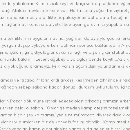
sında yakalanan Kene azıcık keyifleri kaçırsa da planlanan eğl
il dağı Atalanı mevkiinde Kene var…Hafta sonu yoğun bir ziyaretç
raz daha ısınmasıyla birlikte popülasyonun daha da artacağını h
in ilaçlanması konusunda yetkililere uyarı görevimizi yaptık ama 
ma tekniklerinin uygulanmasına, yağmur dolayısıyla çadıra er
n yorgun düşüp uykuya erken dalmam sonucu katılamadım.Ama 
ıma çalan ilginç diyaloglar uykumu açtı ve dışarı çıktım;fakat 
munda kaldım… Levent ağabey diyaloglar bende kayıtlı…Azıcık müs
z ki yokluğunu aramayız…İyi ki varsın ağam…Işık yolundan eksik
laması ve “acaba ? “ların ardı arkası kesilmeden zihnimde sırala
bir ağrıdan sebep sabaha kadar dönüp durdum uyku tulumu için
arın Pazar bölümüne iştirak edecek olan arkadaşlarımızın erke
 erken geldi o sabah…”Onlar gelmeden kamp ateşini tazelemek 
ardan hiçbir şey kalmamış,”yenisine müracaat “diyerek daldık o
ylarını yudumlarken biz de kahvaltı faslını bitirdik… Kamp ateşi
ervis araçları kamp alanı girişine yanaşıp da gelenler birer ikiş