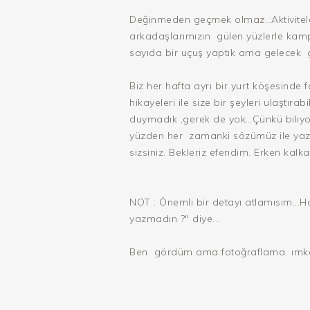
Değinmeden geçmek olmaz…Aktiviteler
arkadaşlarımızın gülen yüzlerle kampa
sayıda bir uçuş yaptık ama gelecek gü
Biz her hafta ayrı bir yurt köşesinde f
hikayeleri ile size bir şeyleri ulaştı
duymadık ,gerek de yok…Çünkü biliyoru
yüzden her zamanki sözümüz ile yazı
sizsiniz. Bekleriz efendim. Erken kalka
NOT : Önemli bir detayı atlamısım...
yazmadın ?" diye...
Ben gördüm ama fotoğraflama ımkanım 