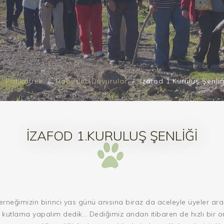
Patikatrek
Haberler-Duyurular
İzafod 1.Kuruluş Şenliğ
İZAFOD 1.KURULUŞ ŞENLIĞI
erneğimizin birinci yas günü anısına biraz da aceleyle üyeler 
kutlama yapalım dedik… Dediğimiz andan itibaren de hızlı bir o