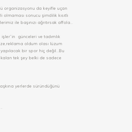
ü organizasyonu da keyifle uçan
i olmaması sonucu şimdilik kısıtlı
imiz ile başınızı ağrıtırsak affola…
i işler”in günceleri ve tadımlık
 söze,reklama oldum olası lüzum
 yapılacak bir spor hiç değil…Bu
kalan tek şey belki de sadece
f aşkına yerlerde süründüğünü
..