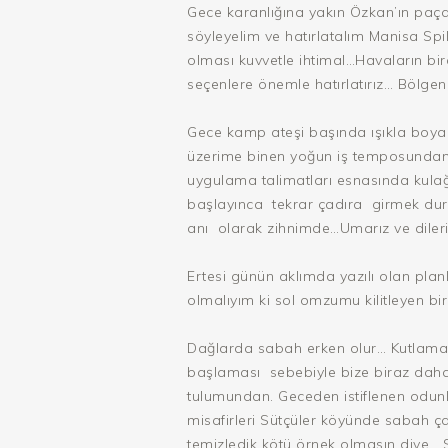
Gece karanlığına yakın Özkan’ın paça
söyleyelim ve hatırlatalım Manisa Sp
olması kuvvetle ihtimal…Havaların bi
seçenlere önemle hatırlatırız… Bölgen
Gece kamp ateşi başında ışıkla boya
üzerime binen yoğun iş temposunda
uygulama talimatları esnasında kulağ
başlayınca tekrar çadıra girmek duru
anı olarak zihnimde…Umarız ve dileri
Ertesi günün aklımda yazılı olan plan
olmalıyım ki sol omzumu kilitleyen 
Dağlarda sabah erken olur… Kutlamal
başlaması sebebiyle bize biraz daha
tulumundan. Geceden istiflenen odunl
misafirleri Sütçüler köyünde sabah ça
temizledik kötü örnek olmasın diye… S