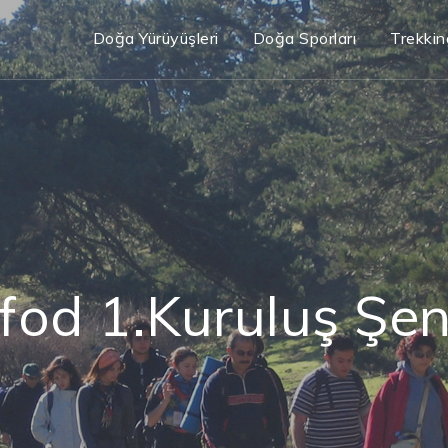
Doğa Yürüyüşleri
Doğa Sporları
Trekkin
fod 1.Kuruluş Şen