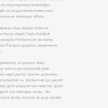
ak da olgunlaşmaya başladığını
gitti ve yorgun bedenimden eser
rsa kimse alınmaya, affola…
 ağabey olup düştüm önlerine…
 firesiz ulaştık.Toplu fotoğraf
 paraşütü Pilotlarımızın da kamp
ımız Paraşüt uçuşlarını izleyememe
k…
 şenlenmiş ve panayır alanı
ergi salonu görünümünde,iştah
 yeşil çayırlar üzerine uzananlar,
al pınardan su doldurmak için gezinti
e dalıp günü yaşayan tüm ekip her güzel
i güne son damgayı vurdu… Bir,
ir seyirci grubu önünde ve grup içinden