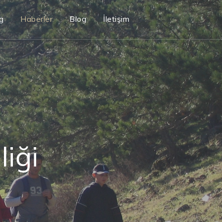
g
Haberler
Blog
İletişim
liği