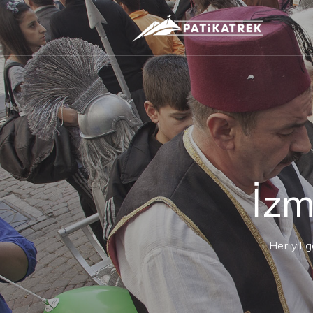
İzm
Her yıl 