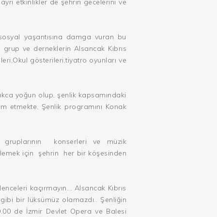
rı etkinlikler de şehrin gecelerini ve
n sosyal yaşantısına damga vuran bu
 grup ve derneklerin Alsancak Kıbrıs
i,Okul gösterileri,tiyatro oyunları ve
ca yoğun olup, şenlik kapsamındaki
vam etmekte. Şenlik programını Konak
zik gruplarının konserleri ve müzik
i izlemek için şehrin her bir köşesinden
nceleri kaçırmayın... Alsancak Kıbrıs
gibi bir lüksümüz olamazdı.. Şenliğin
20.00 de İzmir Devlet Opera ve Balesi