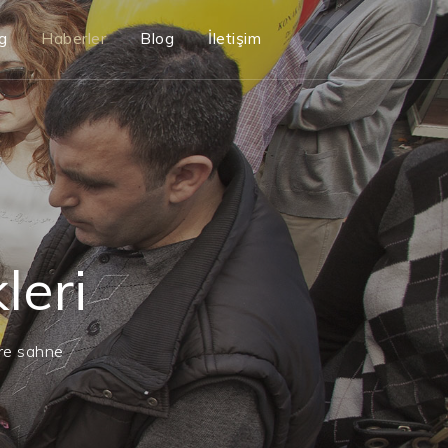
g
Haberler
Blog
İletişim
leri
ere sahne