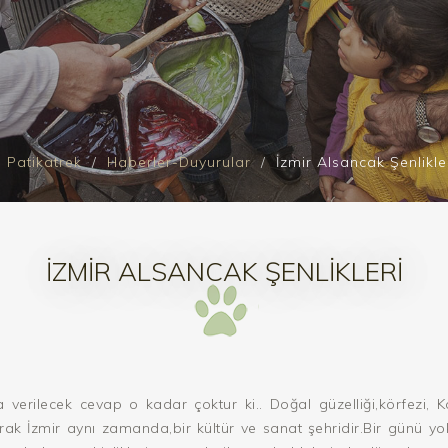
Patikatrek
Haberler-Duyurular
İzmir Alsancak Şenlikle
İZMIR ALSANCAK ŞENLIKLERI
 verilecek cevap o kadar çoktur ki.. Doğal güzelliği,körfezi,
arak İzmir aynı zamanda,bir kültür ve sanat şehridir.Bir günü yokt