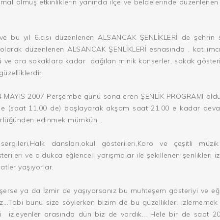
l olmuş etkinliklerin yanında ilçe ve beldelerinde düzenlenen ay
i ve bu yıl 6.cısı düzenlenen ALSANCAK ŞENLİKLERİ de şehri
ün olarak düzenlenen ALSANCAK ŞENLİKLERİ esnasında , katılımcı
ü ve ara sokaklara kadar dağılan minik konserler, sokak gösteriler
üzelliklerdir.
24 MAYIS 2007 Perşembe günü sona eren ŞENLİK PROGRAMI olduk
rinde (saat 11.00 de) başlayarak akşam saat 21.00 e kadar de
dürlüğünden edinmek mümkün...
 sergileri,Halk dansları,okul gösterileri,Koro ve çeşitli mü
gösterileri ve oldukca eğlenceli yarışmalar ile şekillenen şenlikler
atler yaşıyorlar.
üşerse ya da İzmir de yaşıyorsanız bu muhteşem gösteriyi ve eğle
z...Tabi bunu size söylerken bizim de bu güzellikleri izlememek 
erini izleyenler arasında dün biz de vardık... Hele bir de saat 