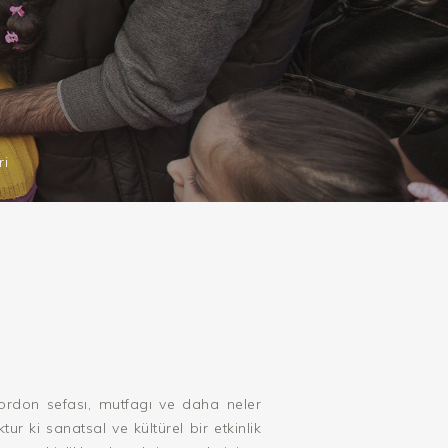
ri
 Kordon sefası, mutfagı ve daha neler
ur ki sanatsal ve kültürel bir etkinlik