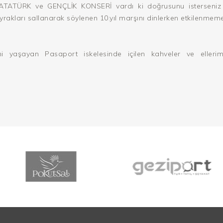
TATÜRK ve GENÇLİK KONSERİ vardı ki doğrusunu isterseniz 
ayrakları sallanarak söylenen 10.yıl marşını dinlerken etkilenmem
i yaşayan Pasaport iskelesinde içilen kahveler ve ellerimi