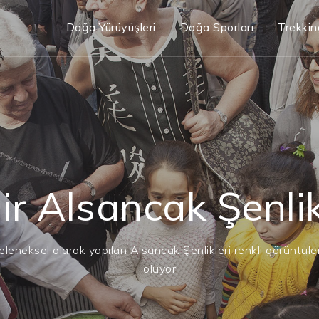
Doğa Yürüyüşleri
Doğa Sporları
Trekkin
ir Alsancak Şenlik
geleneksel olarak yapılan Alsancak Şenlikleri renkli görüntül
oluyor