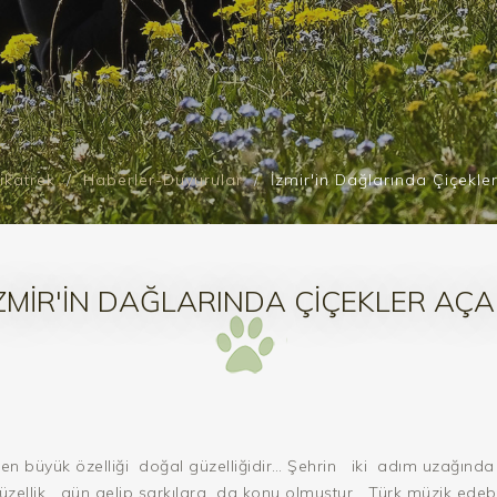
ikatrek
Haberler-Duyurular
İzmir'in Dağlarında Çiçekle
ZMIR'IN DAĞLARINDA ÇIÇEKLER AÇ
 en büyük özelliği
doğal güzelliğidir… Şehrin
iki
adım uzağında
üzellik
gün gelip şarkılara
da konu olmuştur… Türk müzik edebiy