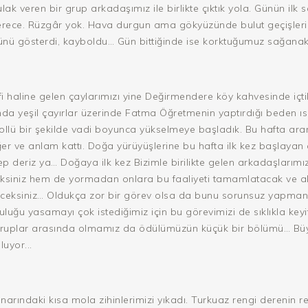
k veren bir grup arkadaşımız ile birlikte çıktık yola. Günün ilk 
derece. Rüzgâr yok. Hava durgun ama gökyüzünde bulut geçişleri 
ünü gösterdi, kayboldu… Gün bittiğinde ise korktuğumuz sağanak
fi haline gelen çaylarımızı yine Değirmendere köy kahvesinde içt
a yeşil çayırlar üzerinde Fatma Öğretmenin yaptırdığı beden ıs
lü bir şekilde vadi boyunca yükselmeye başladık. Bu hafta aram
değer ve anlam kattı. Doğa yürüyüşlerine bu hafta ilk kez başlaya
ep deriz ya… Doğaya ilk kez Bizimle birilikte gelen arkadaşlarımız
siniz hem de yormadan onlara bu faaliyeti tamamlatacak ve ak
ceksiniz… Oldukça zor bir görev olsa da bunu sorunsuz yapmanın
uğu yasamayı çok istediğimiz için bu görevimizi de sıklıkla key
n gruplar arasında olmamız da ödülümüzün küçük bir bölümü… 
uyor...
enarındaki kısa mola zihinlerimizi yıkadı. Turkuaz rengi derenin 