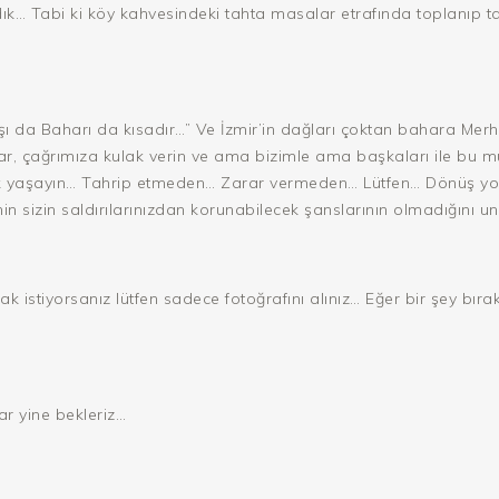
… Tabi ki köy kahvesindeki tahta masalar etrafında toplanıp ta
 kışı da Baharı da kısadır…” Ve İzmir’in dağları çoktan bahara 
lar, çağrımıza kulak verin ve ama bizimle ama başkaları ile bu m
rek yaşayın… Tahrip etmeden… Zarar vermeden… Lütfen… Dönüş yol
inin sizin saldırılarınızdan korunabilecek şanslarının olmadığını
 istiyorsanız lütfen sadece fotoğrafını alınız… Eğer bir şey bır
r yine bekleriz…