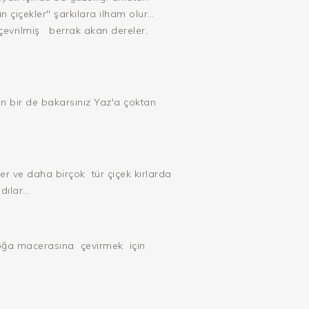
çiçekler" şarkılara ilham olur…
çevrilmiş
berrak akan dereler,
n bir de bakarsınız Yaz'a çoktan
ler ve daha birçok
tür çiçek kırlarda
dılar…
ğa macerasına
çevirmek
için