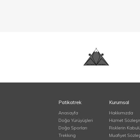
Patikatrek
Kurumsal
Anasayfa
Hakkımızda
Doğa Yürüyüşleri
Hizmet Sözleş
Doğa Sporları
Risklerin Kabul
Trekking
Muafiyet Sözle