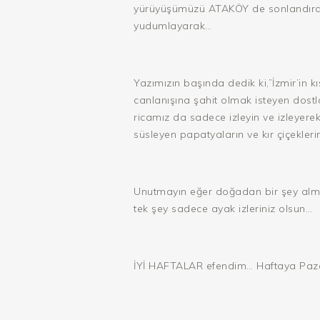
yürüyüşümüzü ATAKÖY de sonlandırdık
yudumlayarak…
Yazımızın başında dedik ki,”İzmir’in
canlanışına şahit olmak isteyen dost
ricamız da sadece izleyin ve izleye
süsleyen papatyaların ve kır çiçekler
Unutmayın eğer doğadan bir şey almak
tek şey sadece ayak izleriniz olsun…
İYİ HAFTALAR efendim… Haftaya Paza