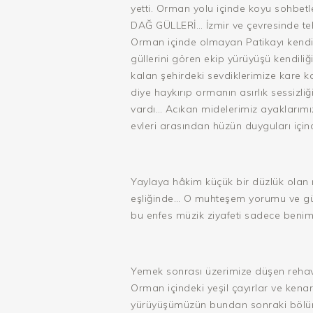
yetti. Orman yolu içinde koyu sohbet
DAĞ GÜLLERİ… İzmir ve çevresinde tehl
Orman içinde olmayan Patikayı kendimiz
güllerini gören ekip yürüyüşü kendil
kalan şehirdeki sevdiklerimize kare ka
diye haykırıp ormanın asırlık sessizl
vardı… Acıkan midelerimiz ayaklarımı
evleri arasından hüzün duyguları içi
Yaylaya hâkim küçük bir düzlük olan 
eşliğinde… O muhteşem yorumu ve güze
bu enfes müzik ziyafeti sadece benim
Yemek sonrası üzerimize düşen rehave
Orman içindeki yeşil çayırlar ve kena
yürüyüşümüzün bundan sonraki bölümü 