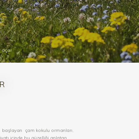
r açar
AR
başlayan
çam kokulu ormanları,
atı içinde bu güzelliği anlatan