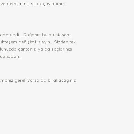
ze demlenmiş sıcak çaylarımızı
Merhaba dedi… Doğanın bu muhteşem
uhteşem değişimi izleyin… Sizden tek
unuzda çantanızı ya da saçlarınızı
 unutmadan…
akmanız gerekiyorsa da bırakacağınız