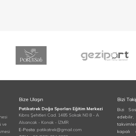
Bize Ulaşın
Bizi Tak
Patikatrek Doğa Sporları Eğitim Merkezi
Bizi So
Kıbrıs Şehitleri Cad. 1485 Sokak N0 8 - A
mesi
edebilir
Alsancak - Konak - İZMİR
ü ve
takvimle
E-Posta:
patikatrek@gmail.com
şmesi
kapalı 