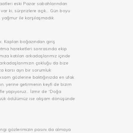
saatleri eski Pazar sabahlarından
var ki, sürprizlere açık… Gün boyu
 yağmur ile karşılaşmadık.
ik. Kaplan boğazından giriş
ıtma hareketleri sonrasında ekip
ıza katılan arkadaşlarımız içinde
n arkadaşlarımızın çokluğu da bize
a karsı ayrı bir sorumluk
sam gözlerine baktığınızda en ufak
, yerine getirmenin keyfi de bizim
ifle yapıyoruz… İzmir de “Doğa
Büyük ödülümüz ise akşam dönüşünde
rengi gözlerimizin pasını da almaya