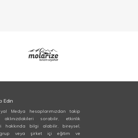
ip Edin
syal Medya hesaplarımızdan takip
, aklınızdakileri sorabilir, etkinlik
ri hakkında bilgi alabilir, bireysel,
grup veya şirket içi eğitim ve