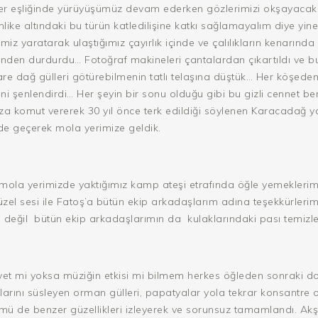
ler eşliğinde yürüyüşümüz devam ederken gözlerimizi okşayacak 
ike altındaki bu türün katledilişine katkı sağlamayalım diye yine
 yaratarak ulaştığımız çayırlık içinde ve çalılıkların kenarında bi
iğinden durdurdu… Fotoğraf makineleri çantalardan çıkartıldı ve 
re dağ gülleri götürebilmenin tatlı telaşına düştük… Her köşeden f
iğini şenlendirdi… Her şeyin bir sonu olduğu gibi bu gizli cennet
za komut vererek 30 yıl önce terk edildiği söylenen Karacadağ y
nde geçerek mola yerimize geldik.
mola yerimizde yaktığımız kamp ateşi etrafında öğle yemeklerim
l sesi ile Fatoş’a bütün ekip arkadaşlarım adına teşekkürlerim
 değil
bütün ekip arkadaşlarımın da
kulaklarındaki pası temiz
t mi yoksa müziğin etkisi mi bilmem herkes öğleden sonraki do
rlarını süsleyen orman gülleri, papatyalar yola tekrar konsantre
de benzer güzellikleri izleyerek ve sorunsuz tamamlandı. Akşam