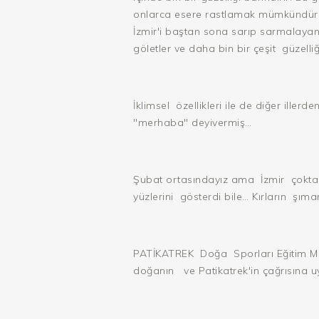
onlarca esere rastlamak mümkündür. K
İzmir'i baştan sona sarıp sarmalayan b
göletler ve daha bin bir çeşit
güzelliğ
İklimsel
özellikleri ile de diğer iller
"merhaba" deyivermiş…
Şubat ortasındayız ama
İzmir
çokta
yüzlerini
gösterdi bile… Kırların
şımar
PATİKATREK
Doğa
Sporları Eğitim M
doğanın
ve Patikatrek'in çağrısına 