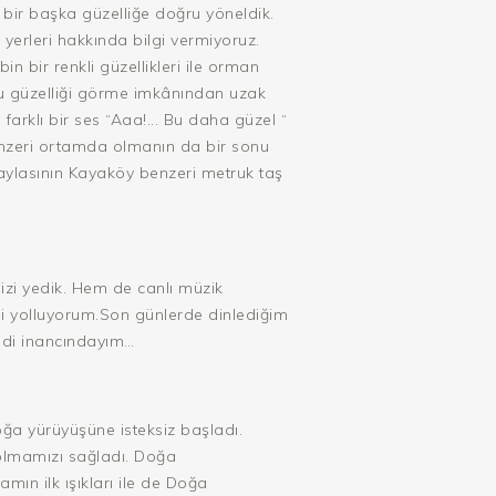
bir başka güzelliğe doğru yöneldik.
 yerleri hakkında bilgi vermiyoruz.
n bir renkli güzellikleri ile orman
bu güzelliği görme imkânından uzak
arklı bir ses “Aaa!... Bu daha güzel “
 benzeri ortamda olmanın da bir sonu
aylasının Kayaköy benzeri metruk taş
izi yedik. Hem de canlı müzik
i yolluyorum.Son günlerde dinlediğim
ledi inancındayım…
ğa yürüyüşüne isteksiz başladı.
 olmamızı sağladı. Doğa
ın ilk ışıkları ile de Doğa