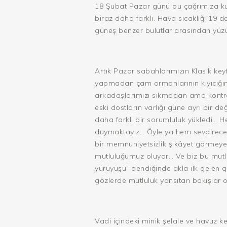
18 Şubat Pazar günü bu çağrımıza kula
biraz daha farklı. Hava sıcaklığı 19 
güneş benzer bulutlar arasından yüz
Artık Pazar sabahlarımızın Klasik key
yapmadan çam ormanlarının kıyıcığınd
arkadaşlarımızı sıkmadan ama kontrol
eski dostların varlığı güne ayrı bir 
daha farklı bir sorumluluk yükledi… H
duymaktayız… Öyle ya hem sevdirecek
bir memnuniyetsizlik şikâyet görmeye
mutluluğumuz oluyor… Ve biz bu mutlul
yürüyüşü” dendiğinde akla ilk gele
gözlerde mutluluk yansıtan bakışlar ol
Vadi içindeki minik şelale ve havuz k