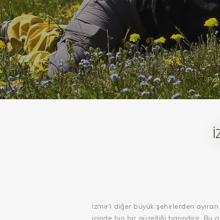
Pat
İ
İzmir'i diğer büyük şehirlerden ayıran
içinde bin bir güzelliği barındırır. Bu g