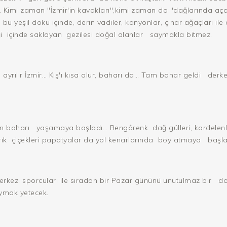
imi zaman "İzmir'in kavakları",kimi zaman da "dağlarında açan 
u yeşil doku içinde, derin vadiler, kanyonlar, çınar ağaçları ile 
i
içinde saklayan
gezilesi doğal alanlar
saymakla bitmez.
den ayrılır İzmir… Kış'ı kısa olur, baharı da… Tam bahar geldi
derke
n baharı
yaşamaya başladı… Rengârenk
dağ gülleri, kardelen
ık
çiçekleri papatyalar da yol kenarlarında
boy atmaya
başla
erkezi sporcuları ile sıradan bir Pazar gününü unutulmaz bir
do
uymak yetecek.