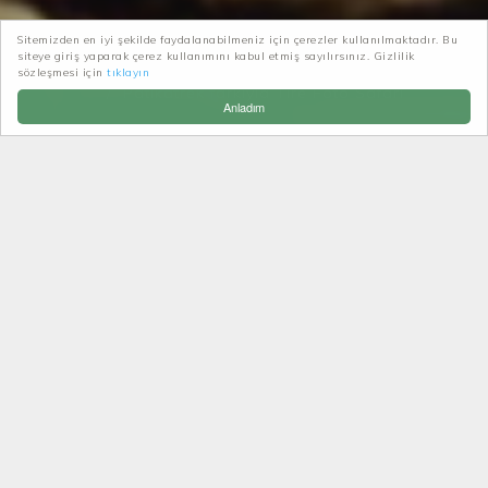
Sitemizden en iyi şekilde faydalanabilmeniz için çerezler kullanılmaktadır. Bu
siteye giriş yaparak çerez kullanımını kabul etmiş sayılırsınız. Gizlilik
Patikatrek
Haberler-Duyurular
sözleşmesi için
tıklayın
Patikatrek farkıyla Tire Foto Safari
Anladım
PATIKATREK FARKIYLA TIRE
FOTO SAFARI
yok