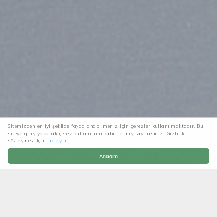
Sitemizden en iyi şekilde faydalanabilmeniz için çerezler kullanılmaktadır. Bu
siteye giriş yaparak çerez kullanımını kabul etmiş sayılırsınız. Gizlilik
Patikatrek
Haberler-Duyurular
sözleşmesi için
tıklayın
Y.Kavron yaylasında ağır hasar
Anladım
Y.KAVRON YAYLASINDA