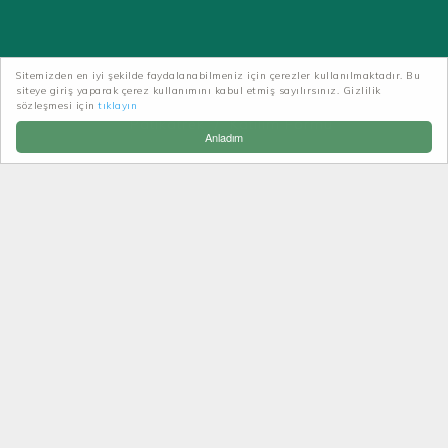
Sitemizden en iyi şekilde faydalanabilmeniz için çerezler kullanılmaktadır. Bu
siteye giriş yaparak çerez kullanımını kabul etmiş sayılırsınız. Gizlilik
sözleşmesi için
tıklayın
Patikatrek
Katılım Formu
Anladım
Karadeniz Fotoğraf Kampı Katılım Formu
T.C. Kimlik No:
Adınız ve Soyadınız
Adresiniz