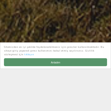
Sitemizden en iyi şekilde faydalanabilmeniz için çerezler kullanılmaktadır. Bu
siteye giriş yaparak çerez kullanımını kabul etmiş sayılırsınız. Gizlilik
sözleşmesi için
tıklayın
Patikatrek
Trekking
Kaçkarlarda Trekking
Anladım
KAÇKARLARDA TREKKING
Uzun mesafeli yürüyüşler, zirve tırmanışları