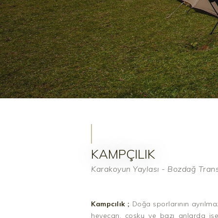
KAMPÇILIK
Karakoyun Yaylası - Bozdağ Tran
Kampcılık ;
Doğa sporlarının ayrılma
heyecan, coşku ve bazı anlarda ise