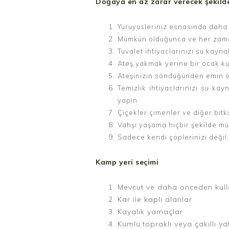
Doğaya en az zarar verecek şekild
Yuruyusleriniz esnasında daha 
Mümkün olduğunca ve her zaman
Tuvalet ihtiyaclarınızı su kayn
Ateş yakmak yerine bir ocak ku
Ateşinizin söndüğünden emin o
Temizlik ihtiyaclarınızı su ka
yapın
Çiçekler,çimenler ve diğer bi
Vahşi yaşama hiçbir şekilde mü
Sadece kendi çöplerinizi değil,
Kamp yeri seçimi
Mevcut ve daha onceden kulla
Kar ile kaplı alanlar
Kayalık yamaçlar
Kumlu,topraklı veya çakıllı ya