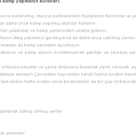
e kamp yapmanın kuralları;
once kullanılmış, mevcut patikalardan faydalanın.Kestirme ve ye
 daha önce kamp yapılmış alanları kullanın
akları,patikalar ve kamp yerlerinden uzakta giderin..
llanın.Ateş yakmanız gerekiyorsa da daha önce yakılmış yerler
lmadan da kamp yerinden ayrılmayın..
ynaklarını ve kamp alanını kirletmeyecek şekilde ve cevreye z
tki örtüsünü,kayalar ve çevre dokusunu bozacak,zarar verecek 
dahale etmeyin.Çevredeki hayvanları kendi haline bırakın kesin
 tüm ekibin hatta sizden önce bırakılanları da bir çöp torbasınd
nılarak tahrip olmuş yerler
tık zeminler