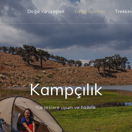
Doğa Yürüyüşleri
Doğa Sporları
Trekkin
Kampçılık
Yükseklere uyum ve hazırlık