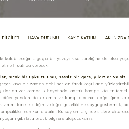
 BILGILER
HAVA DURUMU
KAYIT-KATILIM
AKLINIZDA
de kalabileceğiniz geçici bir yuvayı kısa sureliğine de olsa ya
fetme fırsatı da verecek.
ler, sıcak bir uyku tulumu, sessiz bir gece, yıldızlar ve siz.
eçen kısa bir zaman dahi her an farklı koşullarla yüzleştirebil
lar da var kampcılık hayatında; ancak, kampcılıkta en temel u
 diğer yandan da ortamın ve kamp alanının doğallığına zara
k veren, tanıklık ettiğimiz doğal güzelliklere saygı göstermek, b
r kampcılıkla mümkün olabilir.. Bu sayfamız içinde sizlere aktara
yaşam gibi kısa pratik bilgilere ulaşacaksınız..