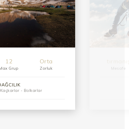
8
yüksek
15
Max Grup
Zorluk
Mesafe
A TIRMANIŞI
naklar Buca