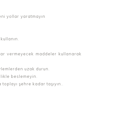
ni yollar
yaratmayın
i
kullanın.
arar
vermeyecek
maddeler kullanarak
eylemlerden
uzak durun.
likle
beslemeyin.
a toplayı
şehre kadar taşıyın..