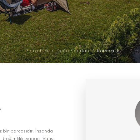
Patikatrek
Doğa Sporları
Kampçılık
s
z bir parcasıdır. İnsanda
 bağımlılık yapar. Vahşi