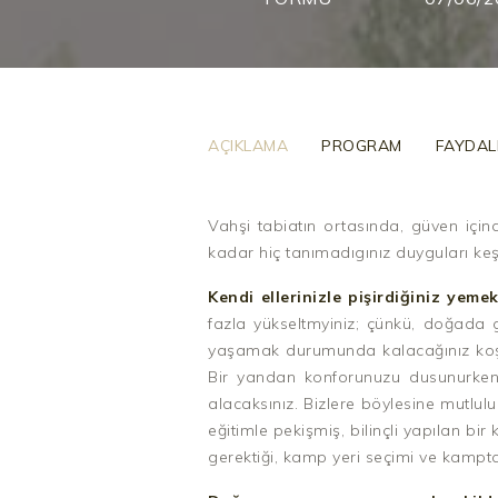
AÇIKLAMA
PROGRAM
FAYDALI
Vahşi tabiatın ortasında, güven için
kadar hiç tanımadıgınız duyguları keş
Kendi ellerinizle pişirdiğiniz yemek
fazla yükseltmyiniz; çünkü, doğada g
yaşamak durumunda kalacağınız koşul
Bir yandan konforunuzu dusunurken
alacaksınız. Bizlere böylesine mutlulu
eğitimle pekişmiş, bilinçli yapılan bi
gerektiği, kamp yeri seçimi ve kampta 