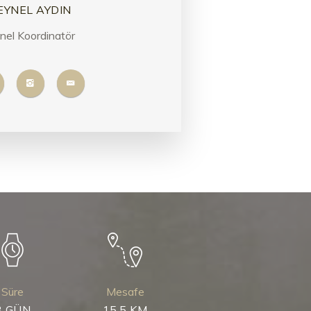
EYNEL AYDIN
nel Koordinatör
Süre
Mesafe
3 GÜN
15,5 KM