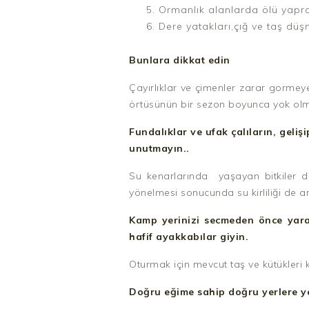
Ormanlık alanlarda ölü yapra
Dere yatakları,çığ ve taş düşm
Bunlara dikkat edin
Çayırlıklar ve çimenler zarar gormeye
örtüsünün bir sezon boyunca yok olmas
Fundalıklar ve ufak çalıların, gel
unutmayın..
Su kenarlarında yaşayan bitkiler d
yönelmesi sonucunda su kirliliği de 
Kamp yerinizi secmeden önce yar
hafif ayakkabılar giyin.
Oturmak için mevcut taş ve kütükleri ku
Doğru eğime sahip doğru yerlere ye