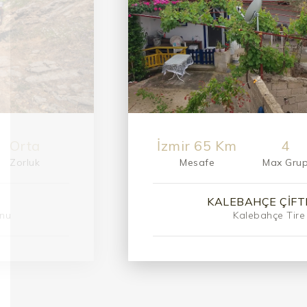
Kolay
7 km
12
Zorluk
Mesafe
Max Gru
ERI
DAĞCILI
Aladağlar - Kaçkarla