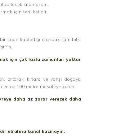
abilecek alanlardır..
mak için tehlikelidir.
bir cadır kapladığı alandaki tüm bitki
tirin..
mak için çok fazla zamanları yoktur
n, artarak, kırlara ve vahşi doğaya
an en az 100 metre mesafeye kurun.
vreye daha az zarar verecek daha
dır etrafına kanal kazmayın.