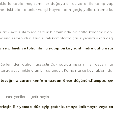
klarla kaplanmış zeminler doğaya en az zarar ile kamp yapıl
e riski olan alanlar,vahşi hayvanların geçiş yolları, kamp kur
 açık eko sistemlerdir.Otluk bir zeminde bir hafta kalacak olan 
ına sebep olur.Uzun süreli kamplarda çadır yerinizi sıkca değiş
işip serpilmek ve tohumlama yapıp birkaç santimetre daha uza
iğerlerinden daha hassastır.Çok sayıda insanın her gecen gü
artarak büyümekte olan bir sorundur. Kampınızı su kaynaklarınd
atacağınız zararı konforunuzdan önce düşünün.Kampta, çe
llanın, yenilerini getirmeyin.
rleşin.Bir yamacı düzleyip çadır kurmaya kalkmayın veya ca