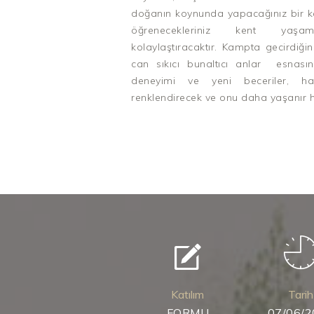
doğanın koynunda yapacağınız bir k
öğrenecekleriniz kent yaş
kolaylaştıracaktır. Kampta gecirdiğ
can sıkıcı bunaltıcı anlar esnası
deneyimi ve yeni beceriler, hay
renklendirecek ve onu daha yaşanır ha
Katılım
Tarih
FORMU
07/06/