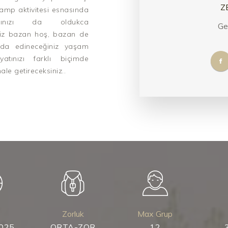
Z
amp aktivitesi esnasında
amınızı da oldukca
Ge
iniz bazan hoş, bazan de
nda edineceğiniz yaşam
atınızı farklı biçimde
le getireceksiniz..
Zorluk
Max Grup
2025
ORTA-ZOR
12