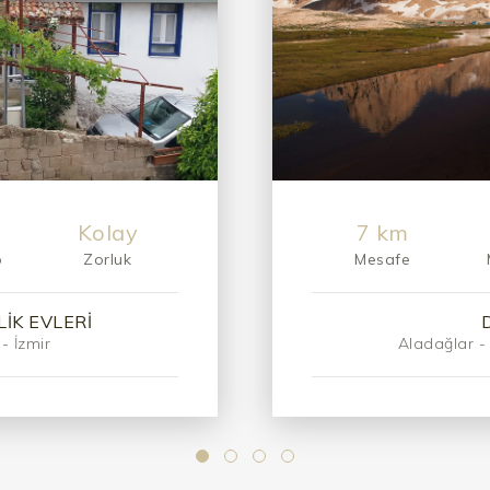
Orta
tırmanış
p
Zorluk
Mesafe
K
KAY
r - Bolkarlar
Kay