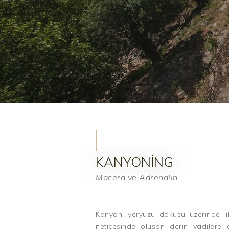
KANYONING
Macera ve Adrenalin
Kanyon; yeryüzü dokusu üzerinde, i
neticesinde oluşan derin vadilere