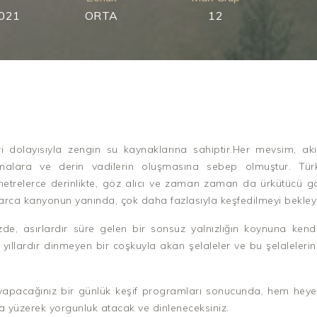
2021
ORTA
12
leri dolayısıyla zengin su kaynaklarına sahiptir.Her mevsim, ak
nmalara ve derin vadilerin oluşmasına sebep olmuştur. Türk
metrelerce derinlikte, göz alıcı ve zaman zaman da ürkütücü g
arca kanyonun yanında, çok daha fazlasıyla keşfedilmeyi bekley
de, asırlardır süre gelen bir sonsuz yalnızlığın koynuna kendi
ıllardır dinmeyen bir coşkuyla akan şelaleler ve bu şelaleler
 yapacağınız bir günlük keşif programları sonucunda, hem he
a yüzerek yorgunluk atacak ve dinleneceksiniz.