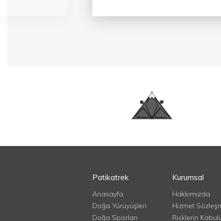
Patikatrek
Kurumsal
Anasayfa
Hakkımızda
Doğa Yürüyüşleri
Hizmet Sözleş
Doğa Sporları
Risklerin Kabul