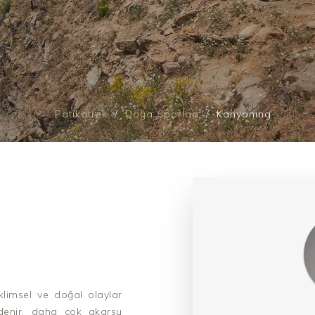
Patikatrek
Doğa Sporları
Kanyoning
klimsel ve doğal olaylar
 denir, daha çok akarsu