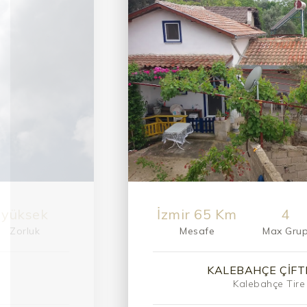
Kolay
15,5 Km
12
Zorluk
Mesafe
Max Gru
ERI
KAMPÇIL
Yükseklere uyum v