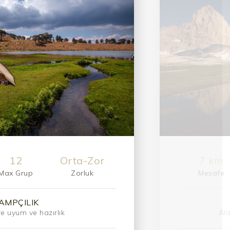
12
Orta
tırmanı
Max Grup
Zorluk
Mesafe
DAĞCILIK
Kaçkarlar - Bolkarlar