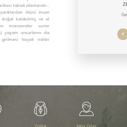
Z
kası tabiat alanlarıdır...
 yarıklardan ötürü insan
Ge
e doğal kalabilmiş ve el
sen manzaralar sunar
hşi yaşam unsurlarını da
 girilmesi hayati riskler
Zorluk
Max Grup