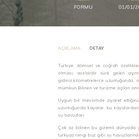
FORMU
01/01/
AÇIKLAMA
DETAY
Türkiye, iklimsel ve coğrafi özellik
olması, asırlardır süre gelen aşı
gidiniz,kilometrelerce uzunluğunda, 
mümkün.Bilinen ve turizme açılan onl
Uygun bir mevsimde ziyaret ettiğiniz
uzunluğunda kayalar, bu kayalardan y
su havuzları.
Çok az bilinen bu gizemli dünyada
turkuaz rengi buz gibi su havuzlarınd