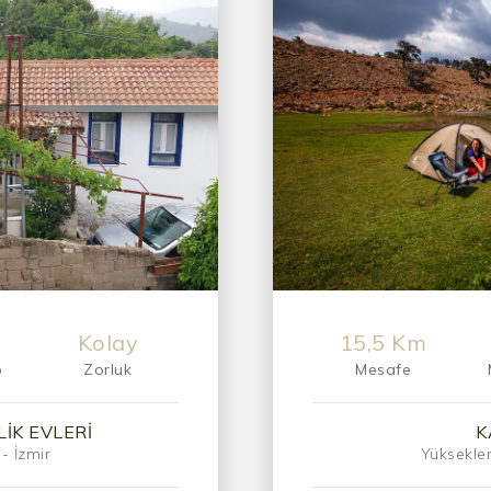
Orta-Zor
7 km
p
Zorluk
Mesafe
IK
e hazırlık
Aladağlar - 