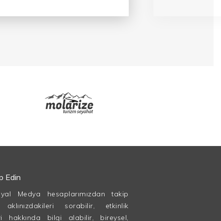
ip Edin
syal Medya hesaplarımızdan takip
, aklınızdakileri sorabilir, etkinlik
ri hakkında bilgi alabilir, bireysel,