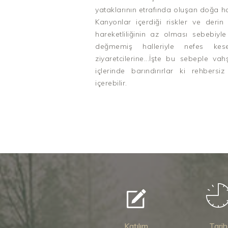
yataklarının etrafında oluşan doğa hari
Kanyonlar içerdiği riskler ve derin
hareketliliğinin az olması sebebiyl
değmemiş halleriyle nefes ke
ziyaretcilerine...İşte bu sebeple va
içlerinde barındırırlar ki rehbersiz
içerebilir.
Katılım
Tarih