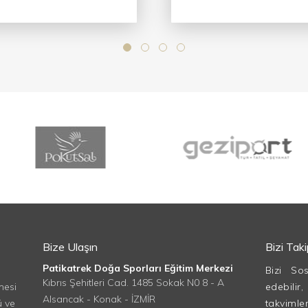
Bize Ulaşın
Bizi Tak
Patikatrek Doğa Sporları Eğitim Merkezi
Bizi So
Kıbrıs Şehitleri Cad. 1485 Sokak N0 8 - A
mesi
edebilir
Alsancak - Konak - İZMİR
ü ve
takvimle