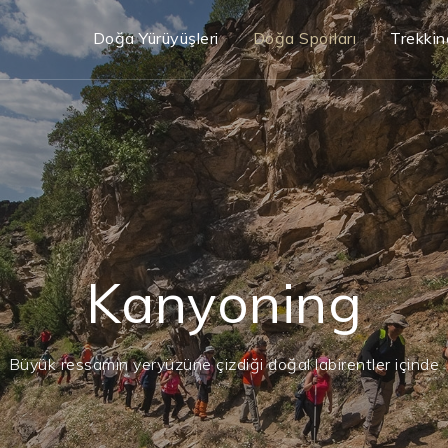
Doğa Yürüyüşleri
Doğa Sporları
Trekkin
Kanyoning
Büyük ressamın yeryüzüne çizdiği doğal labirentler içinde