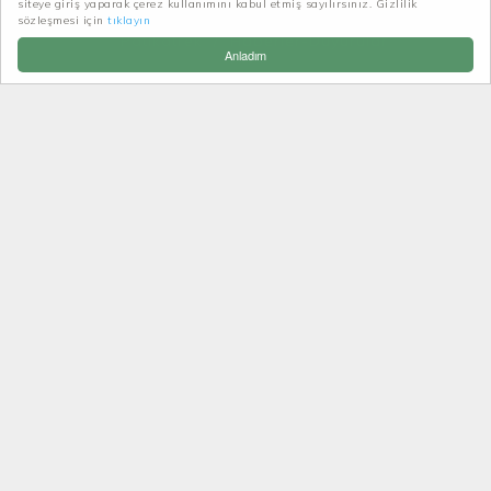
siteye giriş yaparak çerez kullanımını kabul etmiş sayılırsınız. Gizlilik
sözleşmesi için
tıklayın
Patikatrek
Haberler-Duyurular
Anladım
EGE'NIN ALPLERI BOZDAĞ